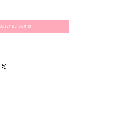
outer au panier
’une pré-commande, les produits seront
emaine d’Août.