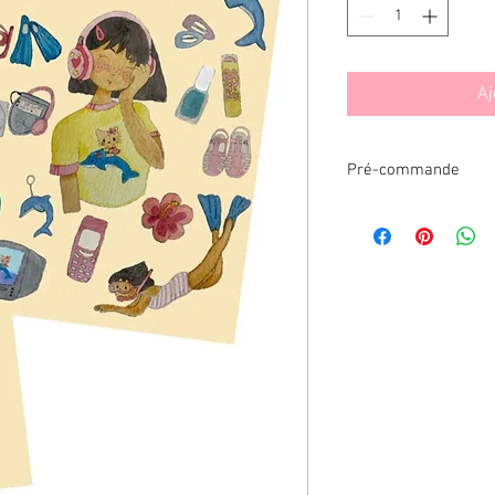
Aj
Pré-commande
Important: Il s’agit d
envoyés la première s